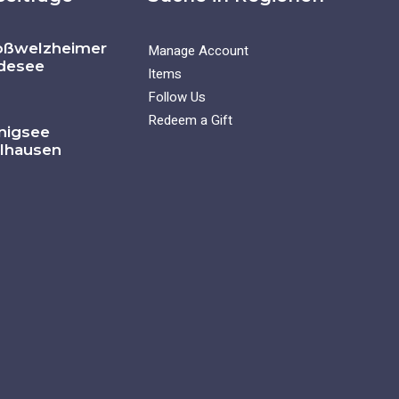
oßwelzheimer
Manage Account
desee
Items
Follow Us
Redeem a Gift
nigsee
llhausen