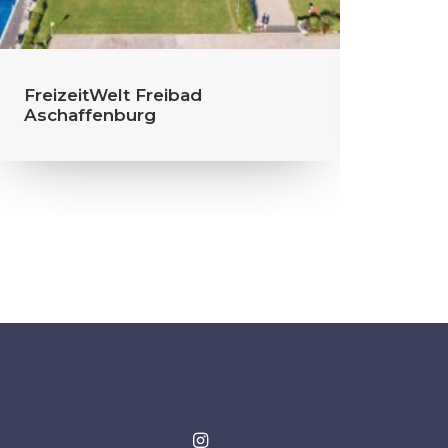
FreizeitWelt Freibad
Aschaffenburg
Gro